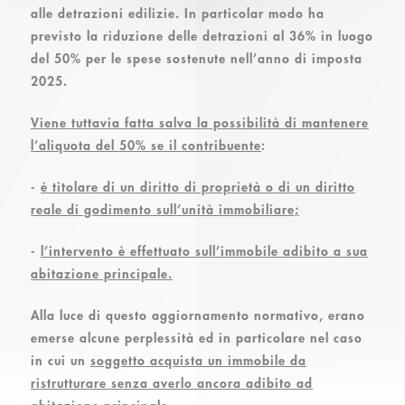
alle detrazioni edilizie. In particolar modo ha
previsto la riduzione delle detrazioni al 36% in luogo
del 50% per le spese sostenute nell’anno di imposta
2025.
Viene tuttavia fatta salva la possibilità di mantenere
l’aliquota del 50% se il contribuente
:
-
è titolare di un diritto di proprietà o di un diritto
reale di godimento sull’unità immobiliare;
-
l’intervento è effettuato sull’immobile adibito a sua
abitazione principale.
Alla luce di questo aggiornamento normativo, erano
emerse alcune perplessità ed in particolare nel caso
in cui un
soggetto acquista un immobile da
ristrutturare senza averlo ancora adibito ad