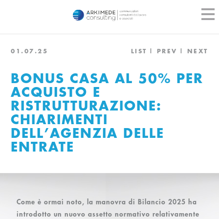
01.07.25
LIST
PREV
NEXT
BONUS CASA AL 50% PER
ACQUISTO E
RISTRUTTURAZIONE:
CHIARIMENTI
DELL’AGENZIA DELLE
ENTRATE
Come è ormai noto, la manovra di Bilancio 2025 ha
introdotto un nuovo assetto normativo relativamente