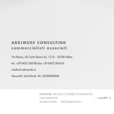
ARKIMEDE CONSULTING
commercialisti associati
Via Roma, 43 Corte Roma Int. 11/D - 33100 Udine
tel. +39 0432 506786 fax +39 0432 504165
studio@arkimede.it
SteuerNr. Und MwSt.-Nr. 02550940304
COOKIES
: WE USE COOKIES TO IMPROVE
THE SERVICES
I ACCEPT X
NAVIGATION
INFORMATION >
GESCHÄFTSZEITEN
Montag - Freitag