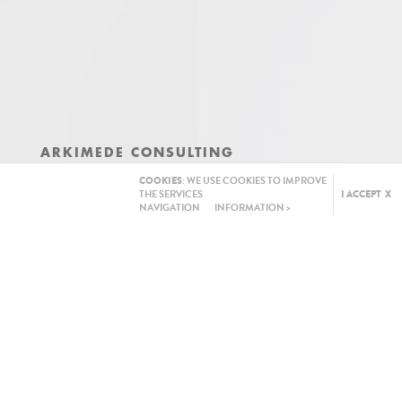
ARKIMEDE CONSULTING
commercialisti associati
COOKIES
: WE USE COOKIES TO IMPROVE
THE SERVICES
I ACCEPT X
Via Roma, 43 Corte Roma Int. 11/D - 33100 Udine
NAVIGATION
INFORMATION >
tel. +39 0432 506786 fax +39 0432 504165
studio@arkimede.it
SteuerNr. Und MwSt.-Nr. 02550940304