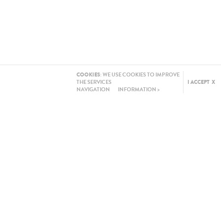
COOKIES
: WE USE COOKIES TO IMPROVE
THE SERVICES
I ACCEPT X
NAVIGATION
INFORMATION >
NETWORKS