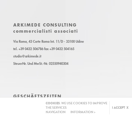
ARKIMEDE CONSULTING
commercialisti associati
Via Roma, 43 Corte Roma Int. 11/D - 33100 Udine
tel. +39 0432 506786 fax +39 0432 504165
studio@arkimede.it
SteuerNr. Und MwSt.-Nr. 02550940304
GESCHÄFTSZEITEN
Montag - Freitag
COOKIES
: WE USE COOKIES TO IMPROVE
THE SERVICES
I ACCEPT X
8.30 - 13.00 / 14.30 - 18.30
NAVIGATION
INFORMATION >
NEWSLETTER