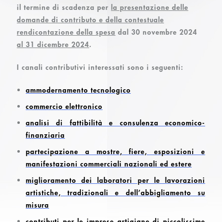
il termine di scadenza per
la presentazione delle
domande di contributo e della contestuale
rendicontazione della spesa
dal 30 novembre 2024
al 31 dicembre 2024
.
I canali contributivi interessati sono i seguenti:
ammodernamento tecnologico
commercio elettronico
analisi di fattibilità e consulenza economico-
finanziaria
partecipazione a mostre, fiere, esposizioni e
manifestazioni commerciali nazionali ed estere
miglioramento dei laboratori per le lavorazioni
artistiche, tradizionali e dell’abbigliamento su
misura
contributi per le imprese artigiane di piccolissime