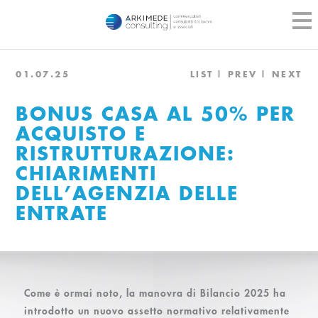
01.07.25
LIST
PREV
NEXT
BONUS CASA AL 50% PER
ACQUISTO E
RISTRUTTURAZIONE:
CHIARIMENTI
DELL’AGENZIA DELLE
ENTRATE
Come è ormai noto, la manovra di Bilancio 2025 ha
introdotto un nuovo assetto normativo relativamente