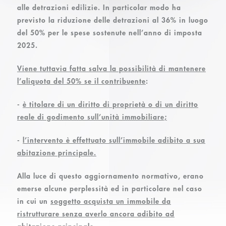
alle detrazioni edilizie. In particolar modo ha
previsto la riduzione delle detrazioni al 36% in luogo
del 50% per le spese sostenute nell’anno di imposta
2025.
Viene tuttavia fatta salva la possibilità di mantenere
l’aliquota del 50% se il contribuente
:
-
è titolare di un diritto di proprietà o di un diritto
reale di godimento sull’unità immobiliare;
-
l’intervento è effettuato sull’immobile adibito a sua
abitazione principale.
Alla luce di questo aggiornamento normativo, erano
emerse alcune perplessità ed in particolare nel caso
in cui un
soggetto acquista un immobile da
ristrutturare senza averlo ancora adibito ad