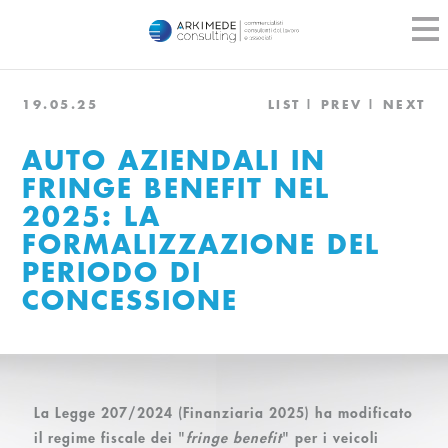
19.05.25
LIST
PREV
NEXT
AUTO AZIENDALI IN
FRINGE BENEFIT NEL
2025: LA
FORMALIZZAZIONE DEL
PERIODO DI
CONCESSIONE
La Legge 207/2024 (Finanziaria 2025) ha modificato
il regime fiscale dei "
fringe benefit
" per i veicoli