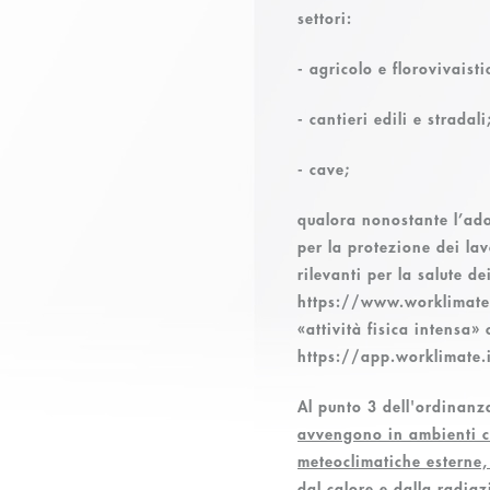
settori:
-
agricolo e florovivaisti
-
cantieri edili
e
stradali
-
cave;
qualora nonostante l’ado
per la protezione dei lav
rilevanti per la salute de
https://www.worklimate.it
«attività fisica intensa»
https://app.worklimate.
Al punto 3 dell'ordinanz
avvengono in ambienti ch
meteoclimatiche esterne,
dal calore e dalla radiaz