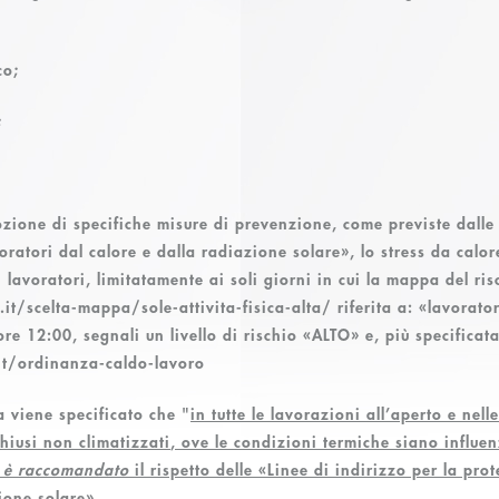
co;
;
zione di specifiche misure di prevenzione, come previste dalle 
oratori dal calore e dalla radiazione solare», lo stress da calor
i lavoratori,
limitatamente ai soli giorni in cui la mappa del ris
/scelta-mappa/sole-attivita-fisica-alta/ riferita a: «lavorator
 ore 12:00, segnali un livello di rischio «ALTO» e, più specificat
it/ordinanza-caldo-lavoro
a viene specificato che "
in tutte le lavorazioni all’aperto e nel
iusi non climatizzati
, ove le condizioni termiche siano influe
è
raccomandato
il rispetto delle «Linee di indirizzo per la pro
ione solare».