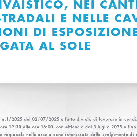
VAISTICO, NEI CANT
 STRADALI E NELLE CA
IONI DI ESPOSIZION
GATA AL SOLE
e n.1/2025 del 02/07/2025 è fatto
divieto
di lavorare in condi
 ore 12:30 alle ore 16:00
, con efficacia
dal 3 luglio 2025 e fino
orio regionale nelle aree o zone interessate dallo svolgimento di 