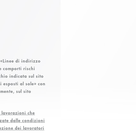
«Linee di indirizzo
e comporti rischi
chio indicata sul sito
i esposti al sole» con
amente, sul sito
le lavorazioni che
nzate dalle condizioni
tezione dei lavoratori