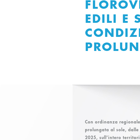
FLOROVI
EDILI E
CONDIZ
PROLUN
Con ordinanza regional
prolungata al sole,
dalle
2025
, sull’intero territ