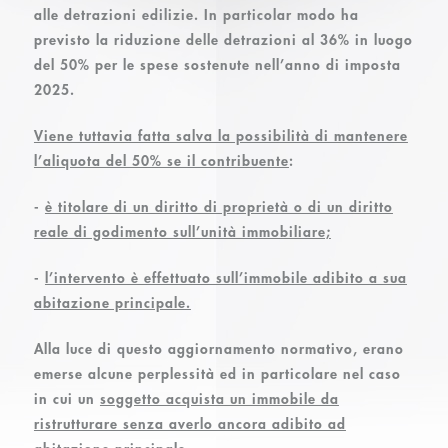
alle detrazioni edilizie. In particolar modo ha
previsto la riduzione delle detrazioni al 36% in luogo
del 50% per le spese sostenute nell’anno di imposta
2025.
Viene tuttavia fatta salva la possibilità di mantenere
l’aliquota del 50% se il contribuente
:
-
è titolare di un diritto di proprietà o di un diritto
reale di godimento sull’unità immobiliare;
-
l’intervento è effettuato sull’immobile adibito a sua
abitazione principale.
Alla luce di questo aggiornamento normativo, erano
emerse alcune perplessità ed in particolare nel caso
in cui un
soggetto acquista un immobile da
ristrutturare senza averlo ancora adibito ad