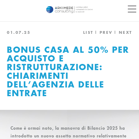
01.07.25
LIST
PREV
NEXT
BONUS CASA AL 50% PER
ACQUISTO E
RISTRUTTURAZIONE:
CHIARIMENTI
DELL’AGENZIA DELLE
ENTRATE
Come è ormai noto, la manovra di Bilancio 2025 ha
introdotto un nuovo assetto normativo relativamente