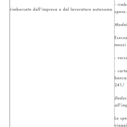
- rimb
rimborsate dall’impresa o dal lavoratore autonomo
spese.
Modal
Esecuz
mezzi 
- vers
- cart
bancar
241/ 
Deduci
all’i
Le spe
viaggi