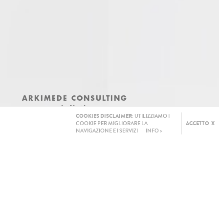
ARKIMEDE CONSULTING
commercialisti
COOKIES DISCLAIMER
: UTILIZZIAMO I
consulenti del lavoro
COOKIE PER MIGLIORARE LA
ACCETTO X
e associati
NAVIGAZIONE E I SERVIZI
INFO >
Via Fermi 51 - 33010 Feletto Umberto Tavagnacco (Udine)
tel. +39 0432 506786 fax +39 0432 504165
studio@arkimede.it
CF e P. IVA 01911700308