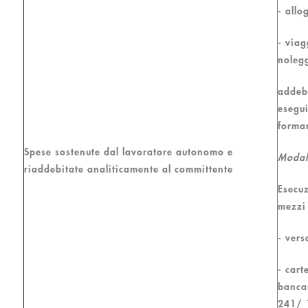
- allo
- viag
noleg
addebi
esegui
formar
Spese sostenute dal lavoratore autonomo e
Modal
riaddebitate analiticamente al committente
Esecuz
mezzi 
- vers
- cart
bancar
241/ 