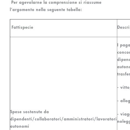
Per agevolarne la comprensione si riassume
l’argomento nella seguente tabella:
Fattispecie
Descr
I paga
conco
dipen
autono
trasfe
- vitto
- allo
Spese sostenute da
- viag
dipendenti/collaboratori/amministratori/lavoratori
noleg
autonomi