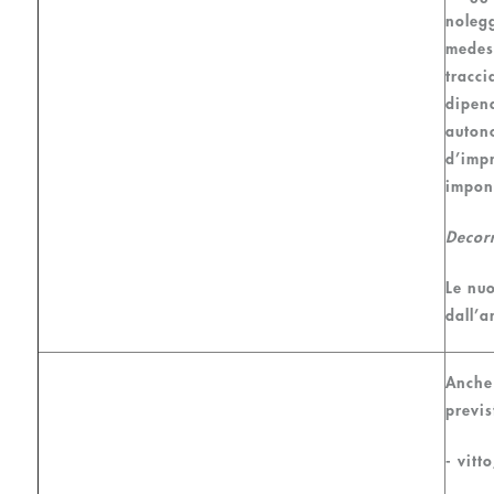
nolegg
medes
tracci
dipen
autono
d’imp
imponi
Decor
Le nuo
dall’
Anche 
previs
- vitto