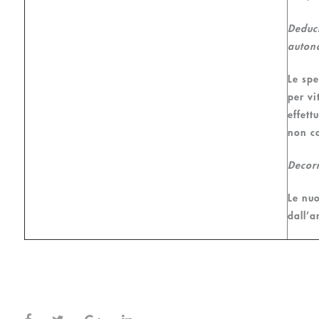
Deduci
auton
Le spe
per vi
effett
non c
Decor
Le nuo
dall’