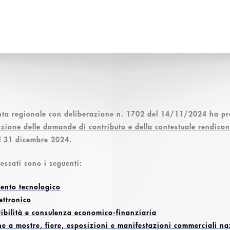
nta regionale con deliberazione n. 1702 del 14/11/2024 ha pro
azione delle domande di contributo e della contestuale rendico
l 31 dicembre 2024
.
ressati sono i seguenti:
nto tecnologico
ettronico
ttibilità e consulenza economico-finanziaria
e a mostre, fiere, esposizioni e manifestazioni commerciali na