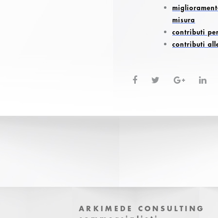
migliorament
misura
contributi pe
contributi all
ARKIMEDE CONSULTING