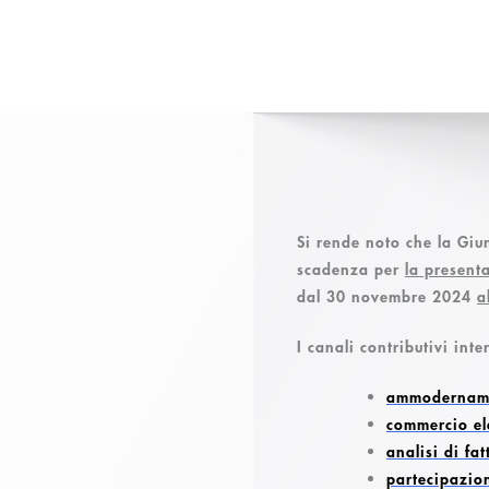
Si rende noto che la Giu
scadenza per
la present
dal 30 novembre 2024
a
I canali contributivi inte
ammodername
commercio el
analisi di fa
partecipazion