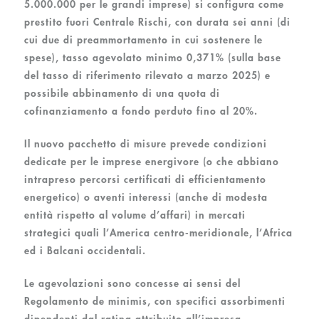
5.000.000 per le grandi imprese) si configura come
prestito fuori Centrale Rischi
, con
durata sei anni
(di
cui due di preammortamento in cui sostenere le
spese),
tasso agevolato minimo 0,371%
(sulla base
del tasso di riferimento rilevato a marzo 2025) e
possibile abbinamento di una quota di
cofinanziamento a fondo perduto fino al 20%.
Il nuovo pacchetto di misure prevede condizioni
dedicate per le imprese energivore (o che abbiano
intrapreso percorsi certificati di efficientamento
energetico) o aventi interessi (anche di modesta
entità rispetto al volume d’affari) in mercati
strategici quali l’America centro-meridionale, l’Africa
ed i Balcani occidentali.
Le agevolazioni sono concesse ai sensi del
Regolamento de minimis, con specifici assorbimenti
dipendenti dal rating attribuito all’impresa