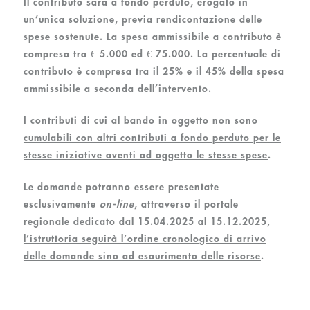
Il contributo sarà a fondo perduto, erogato in
un’unica soluzione, previa rendicontazione delle
spese sostenute. La spesa ammissibile a contributo è
compresa tra € 5.000 ed € 75.000.
La percentuale di
contributo è compresa tra il 25% e il 45% della spesa
ammissibile a seconda dell’intervento.
I contributi di cui al bando in oggetto non sono
cumulabili con altri contributi a fondo perduto per le
stesse iniziative aventi ad oggetto le stesse spese
.
Le domande potranno essere presentate
esclusivamente
on-line
, attraverso il portale
regionale dedicato
dal 15.04.2025 al 15.12.2025
,
l’istruttoria seguirà l’ordine cronologico di arrivo
delle domande sino ad esaurimento delle risorse
.