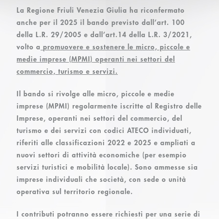
La Regione Friuli Venezia Giulia ha riconfermato
anche per il 2025 il bando previsto
dall’art. 100
della L.R. 29/2005 e dall’art.14 della L.R. 3/2021,
volto a
promuovere e sostenere le micro, piccole e
medie imprese (MPMI) operanti nei settori del
commercio, turismo e servizi
.
Il bando si rivolge alle
micro, piccole e medie
imprese (MPMI) regolarmente iscritte al Registro delle
Imprese
, operanti nei settori del commercio, del
turismo e dei servizi con codici ATECO individuati,
riferiti alle classificazioni 2022 e 2025 e ampliati a
nuovi settori di attività economiche (per esempio
servizi turistici e mobilità locale). Sono ammesse sia
imprese individuali che società, con sede o unità
operativa sul territorio regionale.
I contributi potranno essere richiesti per una serie di